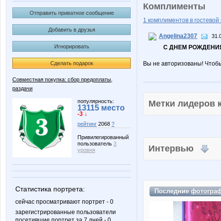
Комплименты
Отправить приватное сообщение
1 комплиментов в гостевой 
Добавить в друзья
Angelina2307
31.
Игнорировать
С ДНЕМ РОЖДЕНИЯ
Сделать подарок
Вы не авторизованы! Чтоб
Совместная покупка: сбор предоплаты,
раздачи
популярность:
Метки лидеров
13115 место
-3 ↓
рейтинг
2068
?
Привилегированный
пользователь
3
Интервью
уровня
Статистика портрета:
Последние
фотогра
сейчас просматривают портрет - 0
зарегистрированные пользователи
посетившие портрет за 7 дней - 0